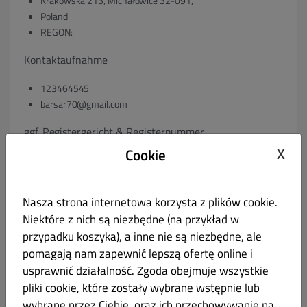
Krakowska 213, Michałowice 32-091,
Poland
REGON:
Kontaktaufnahme
123464545
barsar70@gmail.com
ggf. Registergericht & Registernummer
X
Cookie
Nasza strona internetowa korzysta z plików cookie.
ggf. Umsatzsteuer-Identifikationsnummer gem. § 27 a
Niektóre z nich są niezbędne (na przykład w
Umsatzsteuergesetz:
przypadku koszyka), a inne nie są niezbędne, ale
VAT:
pomagają nam zapewnić lepszą ofertę online i
usprawnić działalność. Zgoda obejmuje wszystkie
ggf. Geschäftsführer:
pliki cookie, które zostały wybrane wstępnie lub
wybrane przez Ciebie, oraz ich przechowywanie na