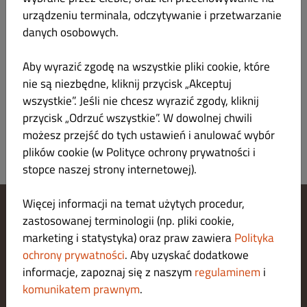
urządzeniu terminala, odczytywanie i przetwarzanie
Verantwortlicher gemäß § 55 Abs.2 RStV
danych osobowych.
Plattform der EU-Kommission zur Online-
Aby wyrazić zgodę na wszystkie pliki cookie, które
Streitbeilegung:
nie są niezbędne, kliknij przycisk „Akceptuj
https://ec.europa.eu/consumers/odr/main/index.cfm
wszystkie”. Jeśli nie chcesz wyrazić zgody, kliknij
przycisk „Odrzuć wszystkie”. W dowolnej chwili
możesz przejść do tych ustawień i anulować wybór
plików cookie (w Polityce ochrony prywatności i
stopce naszej strony internetowej).
Więcej informacji na temat użytych procedur,
zastosowanej terminologii (np. pliki cookie,
Zarządzaj ustawieniami cookies
marketing i statystyka) oraz praw zawiera
Polityka
Skontaktuj się z nami
Polityka ochrony prywatności
ochrony prywatności
. Aby uzyskać dodatkowe
Regulamin
informacje, zapoznaj się z naszym
regulaminem
i
Legal notice
komunikatem prawnym
.
O nas