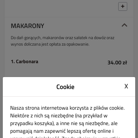
MAKARONY
Do dań gorących, makaronów oraz sałatek na dowóz oraz
wynos doliczana jest opłata za opakowanie.
1. Carbonara
34.00 zł
X
Cookie
2. Boloneze
34.00 zł
Nasza strona internetowa korzysta z plików cookie.
Niektóre z nich są niezbędne (na przykład w
przypadku koszyka), a inne nie są niezbędne, ale
pomagają nam zapewnić lepszą ofertę online i