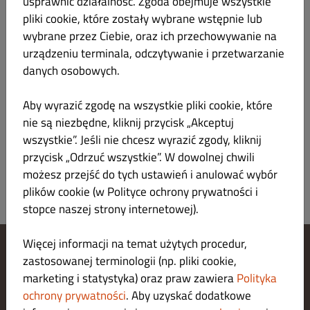
usprawnić działalność. Zgoda obejmuje wszystkie
3. Penne z Kurczakiem i Szpinakiem
36.00 zł
pliki cookie, które zostały wybrane wstępnie lub
wybrane przez Ciebie, oraz ich przechowywanie na
urządzeniu terminala, odczytywanie i przetwarzanie
danych osobowych.
SAŁATKI
Aby wyrazić zgodę na wszystkie pliki cookie, które
nie są niezbędne, kliknij przycisk „Akceptuj
wszystkie”. Jeśli nie chcesz wyrazić zgody, kliknij
NAPOJE ZIMNE
przycisk „Odrzuć wszystkie”. W dowolnej chwili
możesz przejść do tych ustawień i anulować wybór
plików cookie (w Polityce ochrony prywatności i
stopce naszej strony internetowej).
Więcej informacji na temat użytych procedur,
zastosowanej terminologii (np. pliki cookie,
Zarządzaj ustawieniami cookies
marketing i statystyka) oraz praw zawiera
Polityka
Skontaktuj się z nami
Polityka ochrony prywatności
ochrony prywatności
. Aby uzyskać dodatkowe
Regulamin