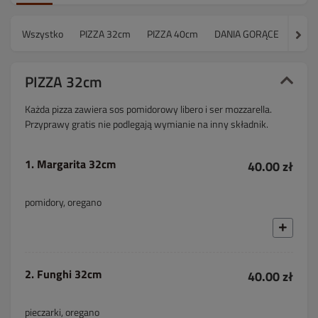
Wszystko
PIZZA 32cm
PIZZA 40cm
DANIA GORĄCE
MAK
PIZZA 32cm
Każda pizza zawiera sos pomidorowy libero i ser mozzarella.
Przyprawy gratis nie podlegają wymianie na inny składnik.
1. Margarita 32cm
40.00 zł
pomidory, oregano
2. Funghi 32cm
40.00 zł
pieczarki, oregano