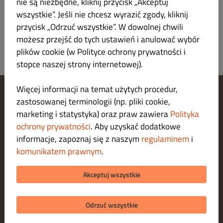
Zarejestruj się
nie są niezbędne, kliknij przycisk „Akceptuj
wszystkie”. Jeśli nie chcesz wyrazić zgody, kliknij
przycisk „Odrzuć wszystkie”. W dowolnej chwili
możesz przejść do tych ustawień i anulować wybór
plików cookie (w Polityce ochrony prywatności i
stopce naszej strony internetowej).
Więcej informacji na temat użytych procedur,
zastosowanej terminologii (np. pliki cookie,
Zarządzaj ustawieniami cookies
marketing i statystyka) oraz praw zawiera
Polityka
Skontaktuj się z nami
Polityka ochrony prywatności
ochrony prywatności
. Aby uzyskać dodatkowe
Regulamin
informacje, zapoznaj się z naszym
regulaminem
i
Legal notice
komunikatem prawnym
.
O nas
METODY PŁATNOŚCI ZA DOSTAWĘ
Akceptuj wszystkie
METODY PŁATNOŚCI ZA ODBIÓR
Odrzuć wszystkie