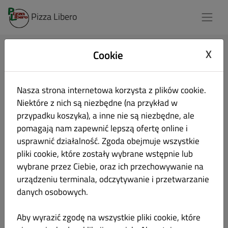
Pizza Libero
X
Cookie
Zaloguj się
Nasza strona internetowa korzysta z plików cookie.
Adres e-mail
Niektóre z nich są niezbędne (na przykład w
przypadku koszyka), a inne nie są niezbędne, ale
pomagają nam zapewnić lepszą ofertę online i
Hasło
usprawnić działalność. Zgoda obejmuje wszystkie
pliki cookie, które zostały wybrane wstępnie lub
wybrane przez Ciebie, oraz ich przechowywanie na
Zapamiętaj mnie
Nie pamiętasz hasła?
urządzeniu terminala, odczytywanie i przetwarzanie
danych osobowych.
Login
Aby wyrazić zgodę na wszystkie pliki cookie, które